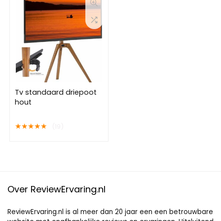
Tv standaard driepoot
hout
★
★
★
★
★
(19)
Over ReviewErvaring.nl
ReviewErvaring.nl is al meer dan 20 jaar een een betrouwbare