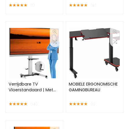
Standaard voor
★
★
★
★
★
★
★
★
★
★
(1)
(8)
kantoorgebruik | Met
nette Wiellock en
Cameraplateau | In
hoogte verstelbaar |
Kantelbaar | Tot 70 inch
en 50 Kilo | 20 jaar
Garantie | Kijkhoogte
128cm – 145cm
Verrijdbare TV
MOBIELE ERGONOMISCHE
Vloerstandaard | Met
GAMINGBUREAU
Draaihendel | Geschikt
voor Samsung, LG,
★
★
★
★
★
★
★
★
★
★
(14)
(1)
Philips of Universele TV’s
| Aanbieding | 20 Jaar
Garantie