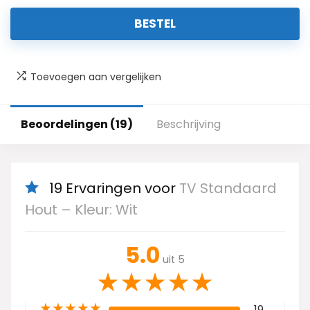
BESTEL
Toevoegen aan vergelijken
Beoordelingen (19)
Beschrijving
19 Ervaringen voor
TV Standaard
Hout – Kleur: Wit
5.0
uit 5
★
★
★
★
★
★
★
★
★
★
19