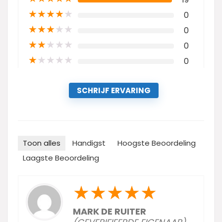
★
★
★
★
★
0
★
★
★
★
★
0
★
★
★
★
★
0
★
★
★
★
★
0
SCHRIJF ERVARING
Toon alles
Handigst
Hoogste Beoordeling
Laagste Beoordeling
★
★
★
★
★
MARK DE RUITER