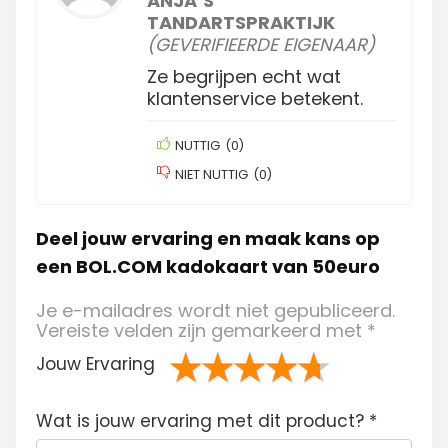
ANJA’S
TANDARTSPRAKTIJK
(GEVERIFIEERDE EIGENAAR)
Ze begrijpen echt wat
klantenservice betekent.
NUTTIG
(
0
)
NIET NUTTIG
(
0
)
Deel jouw ervaring en maak kans op
een BOL.COM kadokaart van 50euro
Je e-mailadres wordt niet gepubliceerd.
Vereiste velden zijn gemarkeerd met
*
Jouw Ervaring
1
2 van
3 van de 5
4 van de 5
5 van de 5
Wat is jouw ervaring met dit product?
va
de 5
sterren
sterren
sterren
*
n
sterren