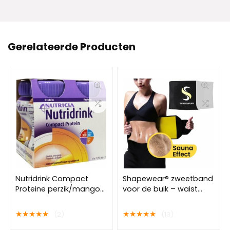
Gerelateerde Producten
Nutridrink Compact
Shapewear® zweetband
Proteine perzik/mango
voor de buik – waist
– 4 x 125 ml
trainer – Buikband
afvallen – Afslankband
★
★
★
★
★
★
★
★
★
★
(2)
(13)
buik – waist shaper