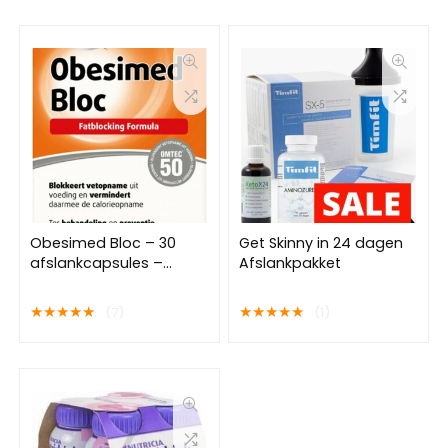
man/vrouw
Obesimed Bloc – 30
Get Skinny in 24 dagen
afslankcapsules –
Afslankpakket
Medisch hulpmiddel
★
★
★
★
★
★
★
★
★
★
(7)
(1)