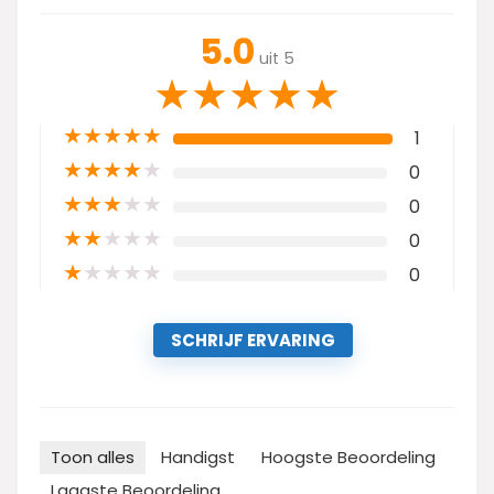
5.0
uit 5
★
★
★
★
★
★
★
★
★
★
1
★
★
★
★
★
0
★
★
★
★
★
0
★
★
★
★
★
0
★
★
★
★
★
0
SCHRIJF ERVARING
Toon alles
Handigst
Hoogste Beoordeling
Laagste Beoordeling