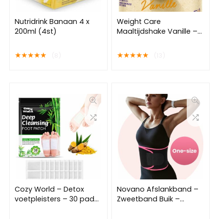
Nutridrink Banaan 4 x
Weight Care
200ml (4st)
Maaltijdshake Vanille –
436 gram
★
★
★
★
★
★
★
★
★
★
(8)
(13)
Cozy World – Detox
Novano Afslankband –
voetpleisters – 30 pads
Zweetband Buik –
– 2 weken kuur –
Buikband Afvallen –
Voordeelverpakking –
Waist Trainer – Sauna