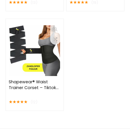
★
★
★
★
★
★
★
★
★
★
(13)
(19)
Detoxkuur –
Belt Band – One Size
Voetverzorging – Detox
Shaper
– Afvallen –
afslankpleisters
Shapewear® Waist
Trainer Corset – Tiktok
Korset – Zweet
buikband – Waist
★
★
★
★
★
(12)
Shaper – Corrigerend
Ondergoed Dames –
Zweetband – One Size 4
M – Inclusief E-book