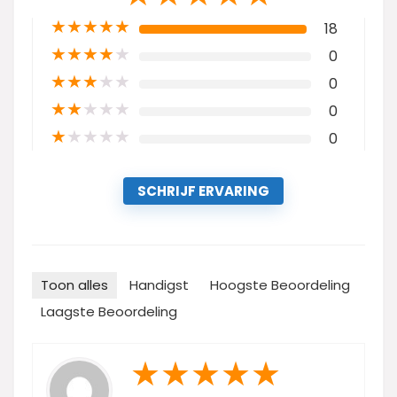
★
★
★
★
★
18
★
★
★
★
★
0
★
★
★
★
★
0
★
★
★
★
★
0
★
★
★
★
★
0
SCHRIJF ERVARING
Toon alles
Handigst
Hoogste Beoordeling
Laagste Beoordeling
★
★
★
★
★