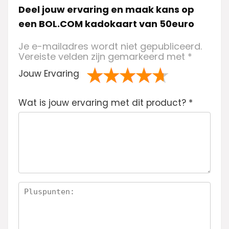
Deel jouw ervaring en maak kans op
een BOL.COM kadokaart van 50euro
Je e-mailadres wordt niet gepubliceerd.
Vereiste velden zijn gemarkeerd met
*
Jouw Ervaring
1
2 van
3 van de 5
4 van de 5
5 van de 5
Wat is jouw ervaring met dit product?
va
de 5
sterren
sterren
sterren
*
n
sterren
de
5
ste
rre
n