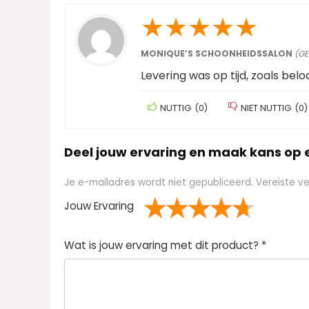
★
★
★
★
★
MONIQUE’S SCHOONHEIDSSALON
(GE
Levering was op tijd, zoals belo
NUTTIG
(
0
)
NIET NUTTIG
(
0
)
Deel jouw ervaring en maak kans op
Je e-mailadres wordt niet gepubliceerd.
Vereiste v
Jouw Ervaring
1
2 van
3 van de 5
4 van de 5
5 van de 5 sterren
Wat is jouw ervaring met dit product?
*
van
de 5
sterren
sterren
de
sterren
5
ster