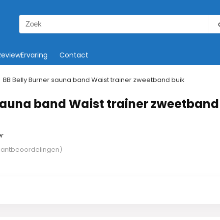
Search
for:
ReviewErvaring
Contact
BB Belly Burner sauna band Waist trainer zweetband buik
 sauna band Waist trainer zweetband
r
lantbeoordelingen)