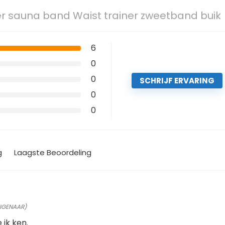
er sauna band Waist trainer zweetband buik
6
0
0
SCHRIJF ERVARING
0
0
g
Laagste Beoordeling
EIGENAAR)
ik ken.