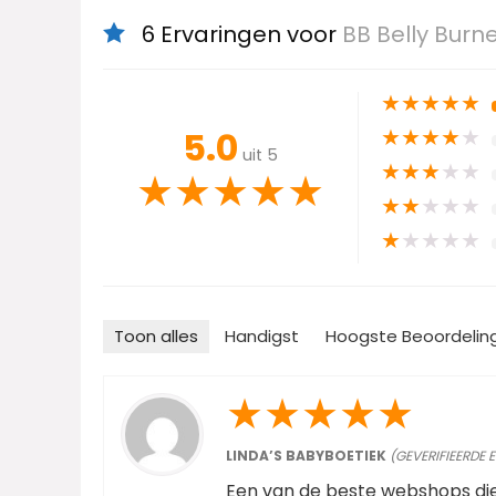
6 Ervaringen voor
BB Belly Burn
★
★
★
★
★
★
★
★
★
★
5.0
uit 5
★
★
★
★
★
★
★
★
★
★
★
★
★
★
★
★
★
★
★
★
Toon alles
Handigst
Hoogste Beoordelin
★
★
★
★
★
LINDA’S BABYBOETIEK
(GEVERIFIEERDE 
Een van de beste webshops die 