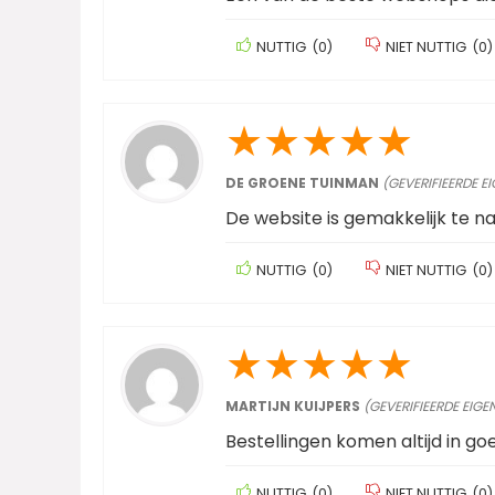
NUTTIG
(
0
)
NIET NUTTIG
(
0
)
★
★
★
★
★
DE GROENE TUINMAN
(GEVERIFIEERDE E
De website is gemakkelijk te n
NUTTIG
(
0
)
NIET NUTTIG
(
0
)
★
★
★
★
★
MARTIJN KUIJPERS
(GEVERIFIEERDE EIGE
Bestellingen komen altijd in go
NUTTIG
(
0
)
NIET NUTTIG
(
0
)