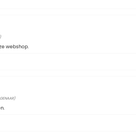
)
deze webshop.
EIGENAAR)
n.