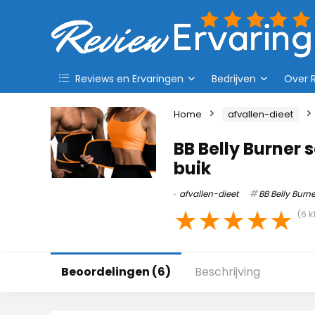
Reviews en Ervaringen
Bedrijven
Over 
Home
afvallen-dieet
BB Belly Burner
buik
afvallen-dieet
BB Belly Burne
★
★
★
★
★
(
6
k
Beoordelingen (6)
Beschrijving