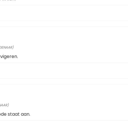
IGENAAR)
avigeren.
NAAR)
ede staat aan.