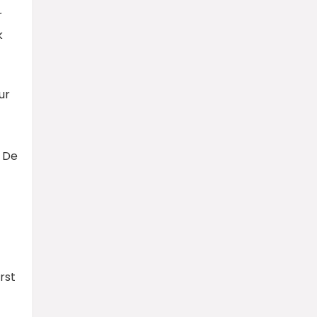
r
k
ur
. De
rst