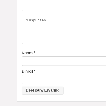
ren
Naam
*
E-mail
*