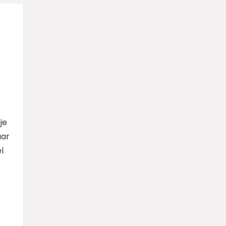
je
aar
l