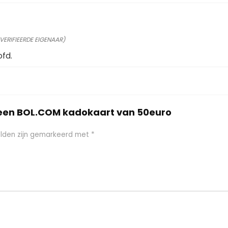
VERIFIEERDE EIGENAAR)
ofd.
 een BOL.COM kadokaart van 50euro
elden zijn gemarkeerd met
*