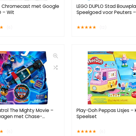
 Chromecast met Google
LEGO DUPLO Stad Bouwpla
D – Wit
Speelgoed voor Peuters –
★
★
★
★
★
★
(6)
(12)
trol The Mighty Movie –
Play-Doh Peppas IJsjes – K
ewagen met Chase-
Speelset
guur licht en geluid
★
★
★
★
★
★
(6)
(6)