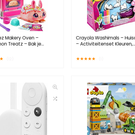
z Makery Oven –
Crayola Washimals – Huis
on Treatz – Bak je
– Activiteitenset Kleuren,
 knuffel
Wassen en Opnieuw Kleu
Dieren
★
★
★
★
★
★
(12)
(1)