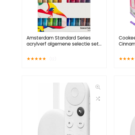
Amsterdam Standard Series
Cookee
acrylverf algemene selectie set |
Cinnam
24 × 20 ml
pluchen
★
★
★
★
★
★
★
★
★
(12)