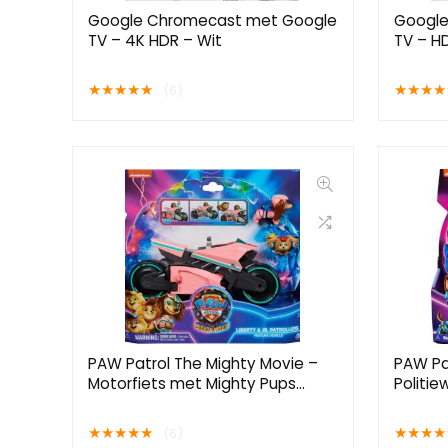
Google Chromecast met Google
Google
TV – 4K HDR – Wit
TV – H
★
★
★
★
★
★
★
★
★
(6)
PAW Patrol The Mighty Movie –
PAW Pa
Motorfiets met Mighty Pups
Politi
Liberty en Junior Patroller-
actiefi
speelfiguren
★
★
★
★
★
★
★
★
★
(6)