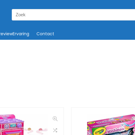
Search
for:
ReviewErvaring
Contact