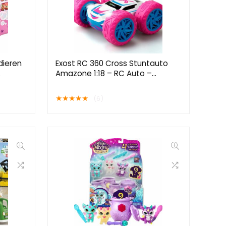
dieren
Exost RC 360 Cross Stuntauto
Amazone 1:18 – RC Auto –
ren met
Bestuurbare auto
★
★
★
★
★
(6)