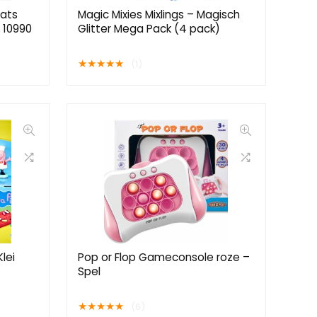
ats
Magic Mixies Mixlings – Magisch
 10990
Glitter Mega Pack (4 pack)
★
★
★
★
★
(1)
lei
Pop or Flop Gameconsole roze –
Spel
★
★
★
★
★
(6)